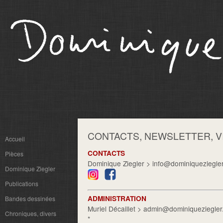
CONTACTS, NEWSLETTER, V
Accueil
CONTACTS
Pièces
Dominique Ziegler >
info@dominiqueziegle
Dominique Ziegler
Publications
ADMINISTRATION
Bandes dessinées
Muriel Décaillet >
admin@dominiqueziegler
Chroniques, divers
*