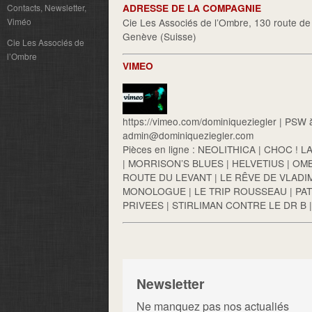
Contacts, Newsletter,
ADRESSE DE LA COMPAGNIE
Viméo
Cie Les Associés de l’Ombre, 130 route de
Genève (Suisse)
Cie Les Associés de
l’Ombre
VIMEO
https://vimeo.com/dominiqueziegler
| PSW 
admin@dominiqueziegler.com
Pièces en ligne :
NEOLITHICA
|
CHOC ! L
|
MORRISON’S BLUES
|
HELVETIUS
|
OMB
ROUTE DU LEVANT
|
LE RÊVE DE VLADI
MONOLOGUE
|
LE TRIP ROUSSEAU
|
PA
PRIVEES
|
STIRLIMAN CONTRE LE DR B
Newsletter
Ne manquez pas nos actualiés